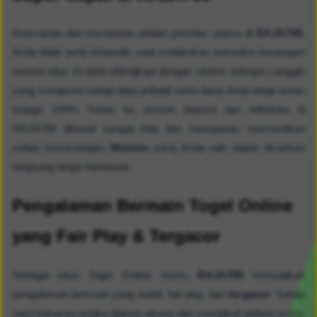
Keamanan dan kecepatan adalah prioritas utama di
RAJA700
.
Anda tidak perlu khawatir saat melakukan transaksi keuangan
karena situs ini telah dilengkapi dengan sistem enkripsi canggih
yang menjamin setiap data pribadi serta dana Anda tetap aman
terjaga 100%. Selain itu, proses deposit dan withdraw di
RAJA700 dikenal sangat kilat dan transparan, memastikan
setiap kemenangan
Maxwin
yang Anda raih dapat dicairkan
langsung tanpa hambatan.
Pengalaman Bermain Togel Online
yang Fair Play & Tergacor
Sebagai situs Togel Online resmi,
RAJA700
menyajikan
pengalaman bermain yang stabil, fair play, dan
tergacor
. Setiap
hasil keluaran angka dijamin akurat dan mengikuti jadwal resmi,