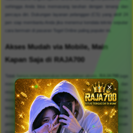
sehingga Anda bisa memasang taruhan dengan tenang dan
percaya diri. Dukungan layanan pelanggan (CS) yang aktif 24
jam siap membantu Anda jika menemui kendala teknis seputar
cara bermain di pasaran Togel Online paling populer ini.
Akses Mudah via Mobile, Main
Kapan Saja di RAJA700
Tidak hanya mengutamakan kemudahan akses,
RAJA700
juga
menawarkan antarmuka situs yang sangat user-friendly dan
responsif di berbagai perangkat. Baik Anda bermain
menggunakan ponsel pintar maupun komputer, navigasi situs
tetap terasa lancar, ringan, dan nyaman. Hal ini memastikan
Anda tidak akan melewatkan momen penting saat periode
pemasangan angka akan ditutup, memberikan kenyamanan
maksimal bagi setiap member setia RAJA700.