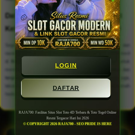
Daftar Sekarang dan Raih Jackpot
Keberuntungan Anda di RAJA700
Segera bergabung dengan ribuan pemenang lainnya dan
rasakan sensasi kemenangan besar hanya dengan modal kecil
di
RAJA700
. Jangan lewatkan kesempatan emas ini untuk
LOGIN
menikmati layanan terbaik dari situs Togel Online resmi dan
tergacor
hari ini. Segera daftar akun Anda sekarang juga,
lakukan deposit, dan pasang taruhan terbaik Anda untuk meraih
DAFTAR
hadiah
Jackpot
impian hari ini!
RAJA700: Fasilitas Situs Slot Toto 4D Terbaru & Toto Togel Online
Resmi Tergacor Hari Ini 2026
© COPYRIGHT 2026 RAJA700 - SEO PRIDE IS HERE