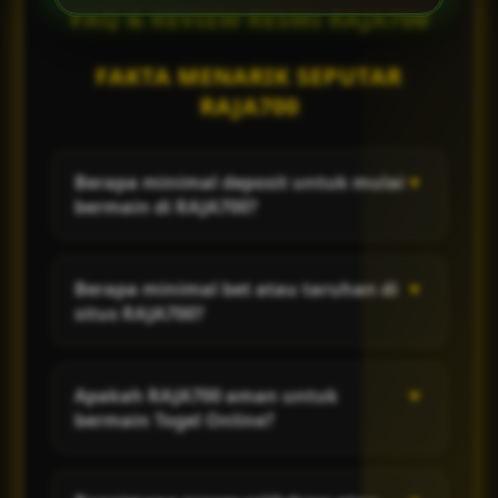
FAQ & REVIEW RESMI RAJA700
FAKTA MENARIK SEPUTAR
RAJA700
Berapa minimal deposit untuk mulai
▼
bermain di RAJA700?
Anda dapat mulai memburu Maxwin di
RAJA700 dengan modal sangat terjangkau,
Berapa minimal bet atau taruhan di
▼
yakni minimal deposit hanya Rp10.000 saja.
situs RAJA700?
RAJA700 menawarkan fleksibilitas taruhan
gacor dengan minimal bet mulai dari 200
Apakah RAJA700 aman untuk
▼
perak per angka, sangat cocok untuk semua
bermain Togel Online?
skala modal.
Ya, RAJA700 adalah situs resmi dan
terpercaya yang menjamin keamanan data