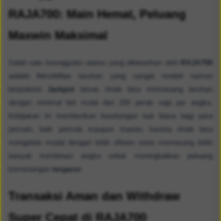
RAJA700: Main Hemat, Peluang
Maxwin Maksimal
Salah satu keunggulan utama yang ditawarkan oleh
RAJA700
adalah fleksibilitas taruhan yang sangat rendah namun
berpotensi
Jackpot
besar. Anda bisa memasang taruhan
dengan minimal bet mulai dari 200 perak saja per angka.
Kebijakan ini memberikan keuntungan luar biasa bagi para
pemain, baik pemula maupun master, karena Anda bisa
mengelola modal dengan lebih efisien serta memasang lebih
banyak kombinasi angka untuk meningkatkan peluang
kemenangan
tergacor
.
Transaksi Aman dan Withdraw
Super Cepat di RAJA700