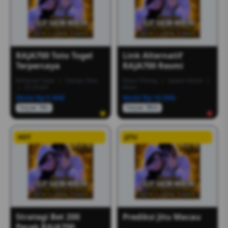
RAJA700 Toto Togel
Link Alternatif
Terpercaya
RAJA700 Resmi
Withdraw Cepat
|
Enkripsi Data
Bebas Phising
|
Update Harian
|
|
CS 24 Jam
Aman
Mulai Rp 5.000
Mulai Rp 10.000
Terjual 750+
Terjual 7853+
HOT
JITU
Strategi Bet 200
Prediksi Jitu Macau
Perak RAJA700