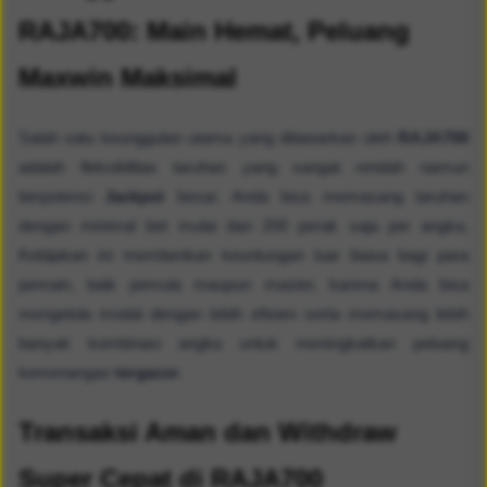
RAJA700: Main Hemat, Peluang
Maxwin Maksimal
Salah satu keunggulan utama yang ditawarkan oleh
RAJA700
adalah fleksibilitas taruhan yang sangat rendah namun
berpotensi
Jackpot
besar. Anda bisa memasang taruhan
dengan minimal bet mulai dari 200 perak saja per angka.
Kebijakan ini memberikan keuntungan luar biasa bagi para
pemain, baik pemula maupun master, karena Anda bisa
mengelola modal dengan lebih efisien serta memasang lebih
banyak kombinasi angka untuk meningkatkan peluang
kemenangan
tergacor
.
Transaksi Aman dan Withdraw
Super Cepat di RAJA700