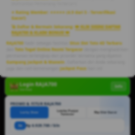
(Komunitas Pemenang Terbesar!)
⭐ Rating Member:
⭐⭐⭐⭐⭐ (4.9 dari 5 - Terverifikasi
Gacor!)
🚀 Daftar & Bermain Sekarang:
👑 KLIK DISINI DAFTAR
RAJA700 & KLAIM BONUS! 👑
RAJA700
hadir sebagai fasilitas
Situs Slot Toto 4D Terbaru
dan
Toto Togel Online Resmi Tergacor
dengan menghadirkan
permainan terlengkap dari provider ternama yang dijamin
Gampang Jackpot & Maxwin
. Daftarkan diri Anda sekarang
juga dan raih kemenangan
Jackpot Paus
hari ini!
Login RAJA700
Info
Verified
PROMO & FITUR RAJA700
Lomba Panjat
Lucky Draw
Rtp Slot Gacor
Turnover
3x
Rp 6.929.700 / bln