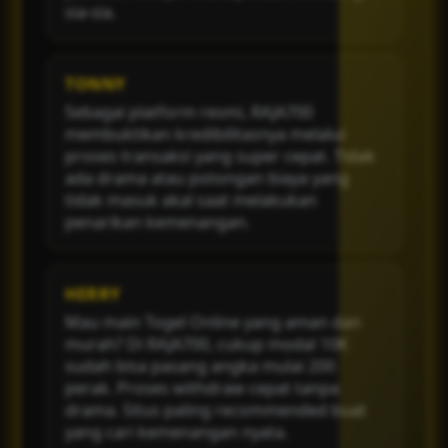
sia-sia.
TONNY
Sebagai platform resmi, RAJA700
membuktikan kredibilitasnya melalui
proses transaksi yang super cepat. Tidak
ada drama atau potongan biaya yang
tidak masuk akal saat melakukan
penarikan kemenangan.
HERRY
Mau main Togel Online yang aman dan
murah? Di RAJA700, cukup modal 10K
sudah bisa pasang angka mulai 200
perak. Proses withdraw cepat tanpa
drama. Situs paling recommended buat
yang cari kemenangan nyata.