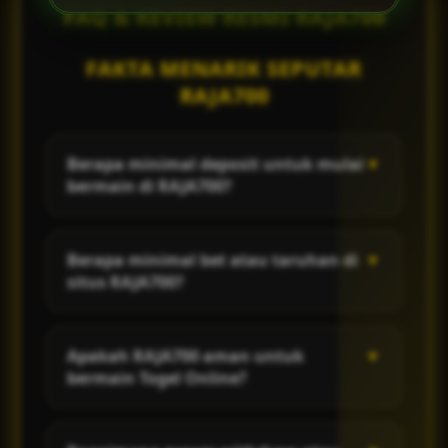
FAQ & REVIEW RESMI RAJA700
FAKTA MENARIK SEPUTAR
RAJA700
Berapa minimal deposit untuk mulai
▼
bermain di RAJA700?
Anda dapat mulai memburu Maxwin di
RAJA700 dengan modal sangat terjangkau,
Berapa minimal bet atau taruhan di
▼
yakni minimal deposit hanya Rp10.000 saja.
situs RAJA700?
RAJA700 menawarkan fleksibilitas taruhan
gacor dengan minimal bet mulai dari 200
Apakah RAJA700 aman untuk
▼
perak per angka, sangat cocok untuk semua
bermain Togel Online?
skala modal.
Ya, RAJA700 adalah situs resmi dan
terpercaya yang menjamin keamanan data