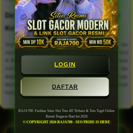
Daftar Sekarang dan Raih Jackpot
Keberuntungan Anda di RAJA700
Segera bergabung dengan ribuan pemenang lainnya dan
rasakan sensasi kemenangan besar hanya dengan modal kecil
di
RAJA700
. Jangan lewatkan kesempatan emas ini untuk
LOGIN
menikmati layanan terbaik dari situs Togel Online resmi dan
tergacor
hari ini. Segera daftar akun Anda sekarang juga,
lakukan deposit, dan pasang taruhan terbaik Anda untuk meraih
DAFTAR
hadiah
Jackpot
impian hari ini!
RAJA700: Fasilitas Situs Slot Toto 4D Terbaru & Toto Togel Online
Resmi Tergacor Hari Ini 2026
© COPYRIGHT 2026 RAJA700 - SEO PRIDE IS HERE