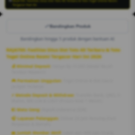
🎯
RAJA700: Fasilitas Situs Slot Toto 4D Terbaru & Toto Togel Online Resmi
Tergacor Hari Ini
Bandingkan Produk
Bandingkan hingga 5 produk dengan bantuan AI
RAJA700: Fasilitas Situs Slot Toto 4D Terbaru & Toto
Togel Online Resmi Tergacor Hari Ini 2026
💰 Minimal Deposit:
Hanya Rp 10.000 (Modal Receh
Tembus Maxwin!)
🎮 Permainan Unggulan:
Togel Online & Slot Gacor
Jackpot Terbesar
⚡ Metode Deposit & Withdraw:
Transfer Bank, QRIS, E-
Wallet, BRI Link & USDT (Proses Kilat 1 Menit!)
💵 Mata Uang:
Rupiah Indonesia (IDR)
🎧 Layanan Pelanggan:
Online 24 Jam Nonstop (Fast
Response & Ramah)
👥 Jumlah Member Aktif:
Lebih dari 999 Juta Orang