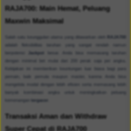
RAJA700: Main Hemat, Peluang
Maxwin Maksimal
Salah satu keunggulan utama yang ditawarkan oleh
RAJA700
adalah fleksibilitas taruhan yang sangat rendah namun
berpotensi
Jackpot
besar. Anda bisa memasang taruhan
dengan minimal bet mulai dari 200 perak saja per angka.
Kebijakan ini memberikan keuntungan luar biasa bagi para
pemain, baik pemula maupun master, karena Anda bisa
mengelola modal dengan lebih efisien serta memasang lebih
banyak kombinasi angka untuk meningkatkan peluang
kemenangan
tergacor
.
Transaksi Aman dan Withdraw
Super Cepat di RAJA700