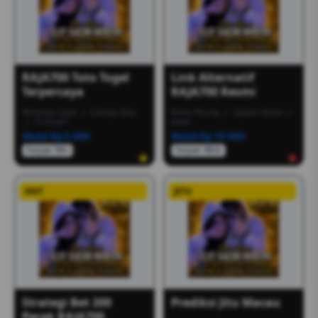
RAJA700 Toto Togel
Link Alternatif
Terpercaya
RAJA700 Resmi
Withdraw Cepat
|
Enkripsi Data
Bebas Phising
|
Update Harian
|
|
CS 24 Jam
Aman
Mulai Rp 5.000
Mulai Rp 10.000
Terjual 750+
Terjual 7853+
HOT
JITU
Strategi Bet 200
Prediksi Jitu Macau
Perak RAJA700