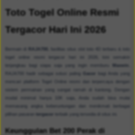
Toto Togel Online Resmi
Tergacor Hari Ini 2026
Bermain di
RAJA700
, fasilitas situs slot toto 4D terbaru & toto
togel online resmi tergacor hari ini 2026, kini semakin
terjangkau bagi siapa saja yang ingin memburu
Maxwin
.
RAJA700 hadir sebagai solusi paling
Gacor
bagi Anda yang
mencari platform Togel Online resmi dan terpercaya dengan
sistem permainan yang sangat ramah di kantong. Dengan
modal minimal hanya 10K saja, Anda sudah bisa mulai
memasang angka keberuntungan dan menikmati berbagai
pilihan pasaran
tergacor
terbaik yang tersedia di situs ini.
Keunggulan Bet 200 Perak di