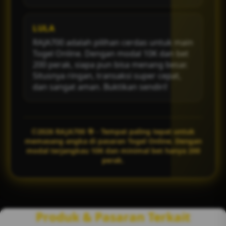
LULA
RAJA700 adalah pilihan cerdas untuk main
Togel Online. Dengan modal 10K dan bet
200 perak, siapa pun bisa menang besar.
Situsnya ringan, transaksi super cepat,
dan sangat aman. Buktikan sendiri!
©2026 RAJA700 🎯 - Tempat paling tepat untuk
memasang angka di pasaran Togel Online. Dengan
modal terjangkau 10K dan minimal bet hanya 200
perak.
Produk & Pasaran Terkait