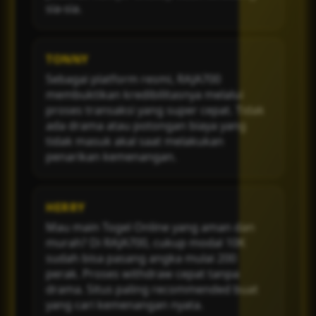
sia-sia.
TONNY
Sebagai platform resmi, RAJA700
membuktikan kredibilitasnya melalui
proses transaksi yang super cepat. Tidak
ada drama atau potongan biaya yang
tidak masuk akal saat melakukan
penarikan kemenangan.
HERRY
Mau main Togel Online yang aman dan
murah? Di RAJA700, cukup modal 10K
sudah bisa pasang angka mulai 200
perak. Proses withdraw cepat tanpa
drama. Situs paling recommended buat
yang cari kemenangan nyata.