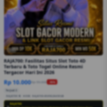
1/6
RAJA700: Fasilitas Situs Slot Toto 4D
Terbaru & Toto Togel Online Resmi
Tergacor Hari Ini 2026
Rp 10.000
Rp 99.000
-90%
Terjual 2
RAJA700 🎯
KODE:
RAJA700-8S89G2665EGB
RAJA700