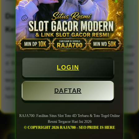
Daftar Sekarang dan Raih Jackpot
Keberuntungan Anda di RAJA700
Segera bergabung dengan ribuan pemenang lainnya dan
rasakan sensasi kemenangan besar hanya dengan modal kecil
di
RAJA700
. Jangan lewatkan kesempatan emas ini untuk
LOGIN
menikmati layanan terbaik dari situs Togel Online resmi dan
tergacor
hari ini. Segera daftar akun Anda sekarang juga,
lakukan deposit, dan pasang taruhan terbaik Anda untuk meraih
DAFTAR
hadiah
Jackpot
impian hari ini!
RAJA700: Fasilitas Situs Slot Toto 4D Terbaru & Toto Togel Online
Resmi Tergacor Hari Ini 2026
© COPYRIGHT 2026 RAJA700 - SEO PRIDE IS HERE