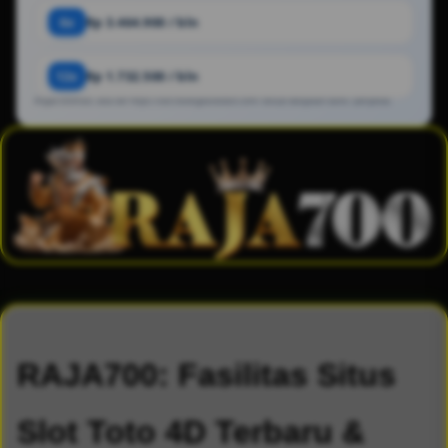
6x
Rp 3.464.900 / bln
12x
Rp 1.732.500 / bln
Angka estimasi. Bisa ber https://slot.travelgearaddict.com/ sesuai kebijakan bank / penyedia.
RAJA700: Fasilitas Situs
Slot Toto 4D Terbaru &