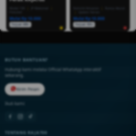
Modal 10K
|
JP Maksimal
|
Statistik Keluaran
|
Rumus Akurat
Fleksibel
|
Update Harian
Mulai Rp 10.000
Mulai Rp 10.000
Terjual 698+
Terjual 555+
BUTUH BANTUAN?
Hubungi kami melalui Official WhatsApp interaktif
sekarang.
Kirim Pesan
Ikuti kami:
TENTANG RAJA700